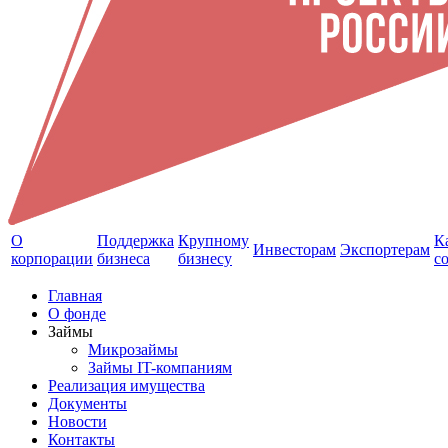
О
Поддержка
Крупному
К
Инвесторам
Экспортерам
корпорации
бизнеса
бизнесу
с
Главная
О фонде
Займы
Микрозаймы
Займы IT-компаниям
Реализация имущества
Документы
Новости
Контакты