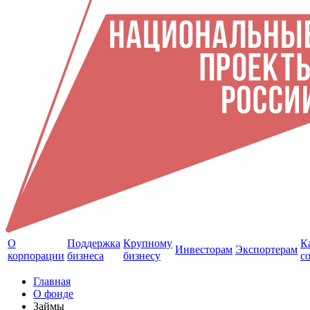
О
Поддержка
Крупному
К
Инвесторам
Экспортерам
корпорации
бизнеса
бизнесу
с
Главная
О фонде
Займы