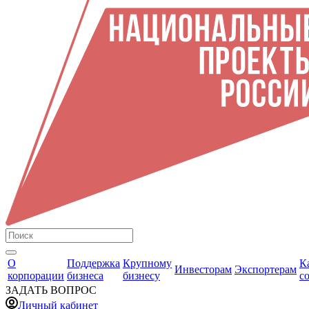
О
Поддержка
Крупному
К
Инвесторам
Экспортерам
корпорации
бизнеса
бизнесу
с
ЗАДАТЬ ВОПРОС
Личный кабинет