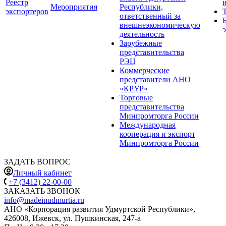
Реестр
Мероприятия
Республики,
экспортеров
ответственный за
внешнеэкономическую
деятельность
Зарубежные
представительства
РЭЦ
Коммерческие
представители АНО
«КРУР»
Торговые
представительства
Минпромторга России
Международная
кооперация и экспорт
Минпромторга России
ЗАДАТЬ ВОПРОС
Личный кабинет
+7 (3412) 22-00-00
ЗАКАЗАТЬ ЗВОНОК
info@madeinudmurtia.ru
АНО «Корпорация развития Удмуртской Республики»,
426008, Ижевск, ул. Пушкинская, 247-а