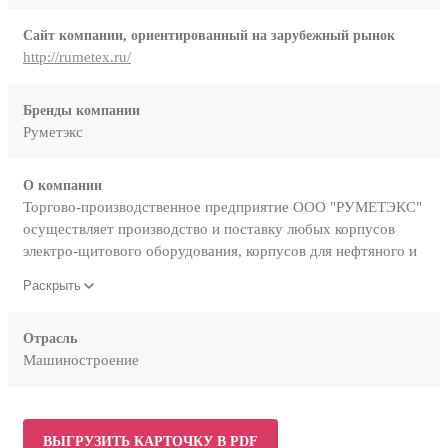
Сайт компании, ориентированный на зарубежный рынок
http://rumetex.ru/
Бренды компании
Руметэкс
О компании
Торгово-производственное предприятие ООО "РУМЕТЭКС"
осуществляет производство и поставку любых корпусов
электро-щитового оборудования, корпусов для нефтяного и
электротехнического оборудования по индивидуальным
Раскрыть
размерам и чертежам заказчика. В перечень наших услуг,
также входит лазерная резка, гибка металла, сварка изделий,
лазерный раскрой, производство корпусов, порошковая
Отрасль
Машиностроение
покраска. Наша компания решает проблему крупных
предприятий, изготавливая на аутсорсинге необходимые
изделия, неудобные для собственного производства
заказчика или не имеющего определенной техническое
ВЫГРУЗИТЬ КАРТОЧКУ В PDF