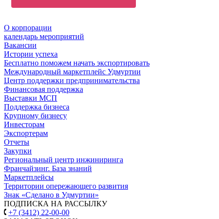
возможности. Так же наша компания занимается
неспециализированной оптовой торговлей, оптовой
торговлей строительных материалов, электро-жгутовой и
О корпорации
подшипниковой продукцией и оказанием транспортных
календарь мероприятий
услуг.
Вакансии
Истории успеха
Бесплатно поможем начать экспортировать
Международный маркетплейс Удмуртии
Центр поддержки предпринимательства
Финансовая поддержка
Выставки МСП
Поддержка бизнеса
Крупному бизнесу
Инвесторам
Экспортерам
Отчеты
Закупки
Региональный центр инжиниринга
Франчайзинг. База знаний
Маркетплейсы
Территории опережающего развития
Знак «Сделано в Удмуртии»
ПОДПИСКА НА РАССЫЛКУ
+7 (3412) 22-00-00