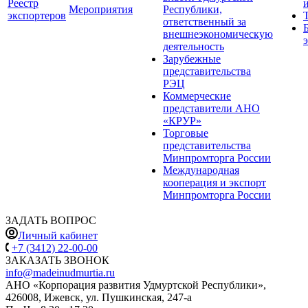
Реестр
Мероприятия
Республики,
экспортеров
ответственный за
внешнеэкономическую
деятельность
Зарубежные
представительства
РЭЦ
Коммерческие
представители АНО
«КРУР»
Торговые
представительства
Минпромторга России
Международная
кооперация и экспорт
Минпромторга России
ЗАДАТЬ ВОПРОС
Личный кабинет
+7 (3412) 22-00-00
ЗАКАЗАТЬ ЗВОНОК
info@madeinudmurtia.ru
АНО «Корпорация развития Удмуртской Республики»,
426008, Ижевск, ул. Пушкинская, 247-а