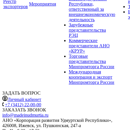
Реестр
Мероприятия
Республики,
экспортеров
ответственный за
внешнеэкономическую
деятельность
Зарубежные
представительства
РЭЦ
Коммерческие
представители АНО
«КРУР»
Торговые
представительства
Минпромторга России
Международная
кооперация и экспорт
Минпромторга России
ЗАДАТЬ ВОПРОС
Личный кабинет
+7 (3412) 22-00-00
ЗАКАЗАТЬ ЗВОНОК
info@madeinudmurtia.ru
АНО «Корпорация развития Удмуртской Республики»,
426008, Ижевск, ул. Пушкинская, 247-а