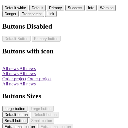
Default white
Default
Primary
Success
Info
Warning
Danger
Transparent
Link
Buttons Disabled
Default Button
Primary button
Buttons with icon
All news
All news
All news
All news
Order project
Order project
All news
All news
Buttons Sizes
Large button
Large button
Default button
Default button
Small button
Small button
Extra small button
Extra small button