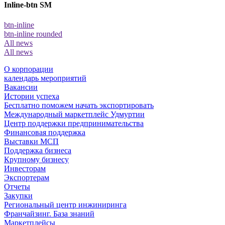
Inline-btn SM
btn-inline
btn-inline rounded
All news
All news
О корпорации
календарь мероприятий
Вакансии
Истории успеха
Бесплатно поможем начать экспортировать
Международный маркетплейс Удмуртии
Центр поддержки предпринимательства
Финансовая поддержка
Выставки МСП
Поддержка бизнеса
Крупному бизнесу
Инвесторам
Экспортерам
Отчеты
Закупки
Региональный центр инжиниринга
Франчайзинг. База знаний
Маркетплейсы