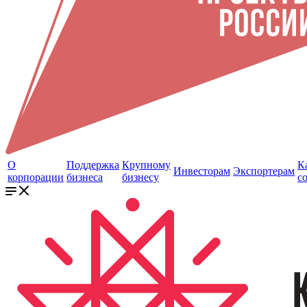
О
Поддержка
Крупному
К
Инвесторам
Экспортерам
корпорации
бизнеса
бизнесу
с