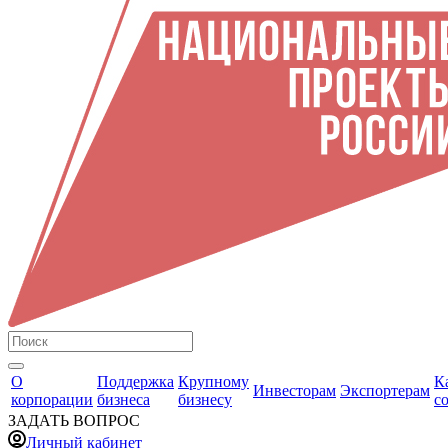
О
Поддержка
Крупному
К
Инвесторам
Экспортерам
корпорации
бизнеса
бизнесу
с
ЗАДАТЬ ВОПРОС
Личный кабинет