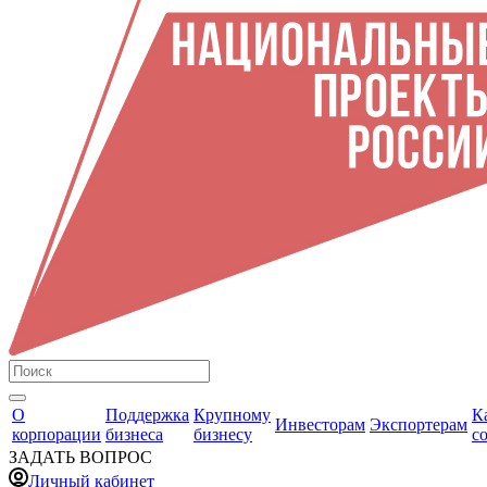
О
Поддержка
Крупному
К
Инвесторам
Экспортерам
корпорации
бизнеса
бизнесу
с
ЗАДАТЬ ВОПРОС
Личный кабинет