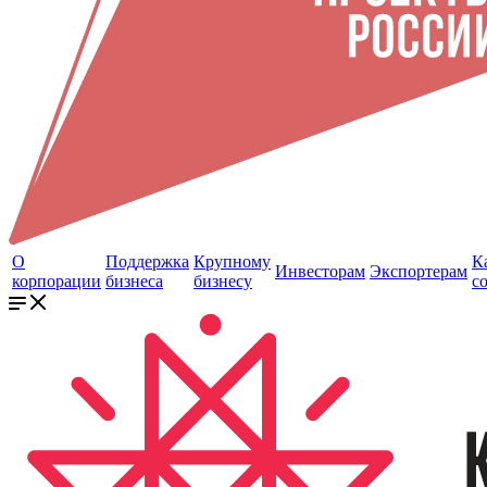
О
Поддержка
Крупному
К
Инвесторам
Экспортерам
корпорации
бизнеса
бизнесу
с