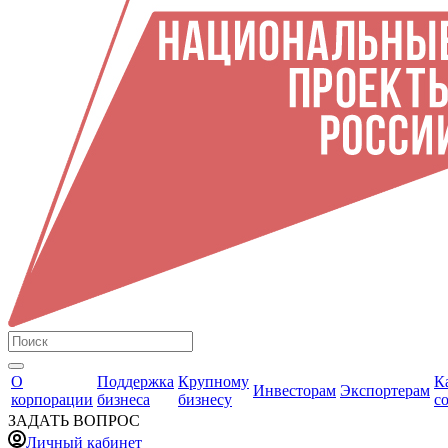
О
Поддержка
Крупному
К
Инвесторам
Экспортерам
корпорации
бизнеса
бизнесу
с
ЗАДАТЬ ВОПРОС
Личный кабинет