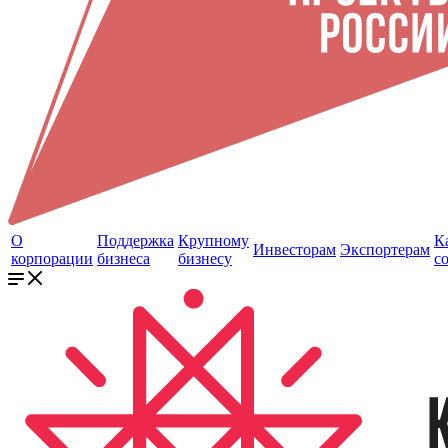
О
Поддержка
Крупному
К
Инвесторам
Экспортерам
корпорации
бизнеса
бизнесу
с