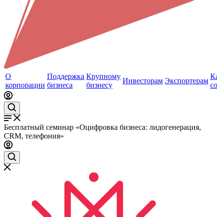
О
Поддержка
Крупному
К
Инвесторам
Экспортерам
корпорации
бизнеса
бизнесу
с
Бесплатный семинар «Оцифровка бизнеса: лидогенерация,
CRM, телефония»