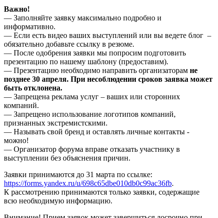
Важно
!
— Заполняйте заявку максимально подробно и
информативно.
— Если есть видео ваших выступлений или вы ведете блог –
обязательно добавьте ссылку в резюме.
— После одобрения заявки мы попросим подготовить
презентацию по нашему шаблону (предоставим).
— Презентацию необходимо направить организаторам
не
позднее
30 апреля
. При несоблюдении сроков заявка может
быть отклонена.
— Запрещена реклама услуг – ваших или сторонних
компаний.
— Запрещено использование логотипов компаний,
признанных экстремистскими.
— Называть свой бренд и оставлять личные контакты -
можно!
— Организатор форума вправе отказать участнику в
выступлении без объяснения причин.
Заявки принимаются до 31 марта по ссылке:
https://forms.yandex.ru/u/698c65dbe010db0c99ac36fb
.
К рассмотрению принимаются только заявки, содержащие
всю необходимую информацию.
Внимание! Прием заявок может завершиться досрочно при