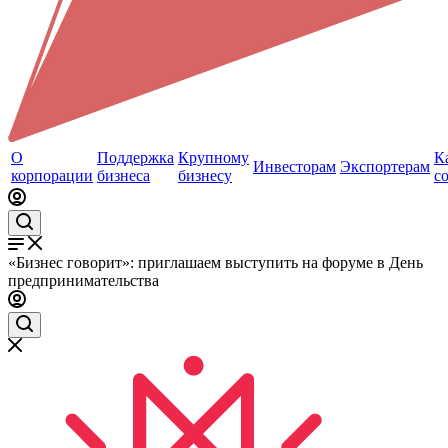
О
Поддержка
Крупному
К
Инвесторам
Экспортерам
корпорации
бизнеса
бизнесу
с
«Бизнес говорит»: приглашаем выступить на форуме в День
предпринимательства