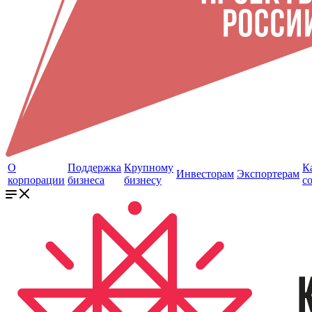
О
Поддержка
Крупному
К
Инвесторам
Экспортерам
корпорации
бизнеса
бизнесу
с