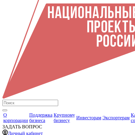
О
Поддержка
Крупному
К
Инвесторам
Экспортерам
корпорации
бизнеса
бизнесу
с
ЗАДАТЬ ВОПРОС
Личный кабинет