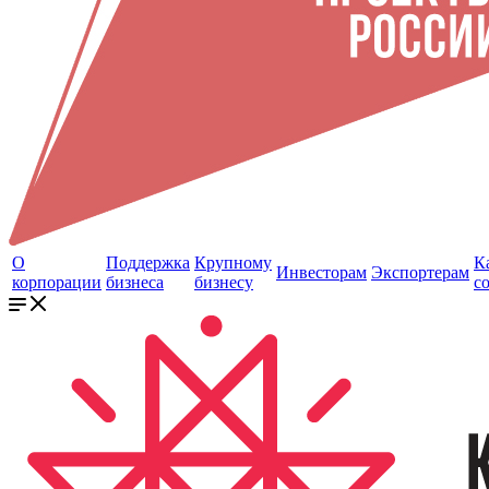
О
Поддержка
Крупному
К
Инвесторам
Экспортерам
корпорации
бизнеса
бизнесу
с