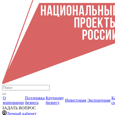
О
Поддержка
Крупному
К
Инвесторам
Экспортерам
корпорации
бизнеса
бизнесу
с
ЗАДАТЬ ВОПРОС
Личный кабинет