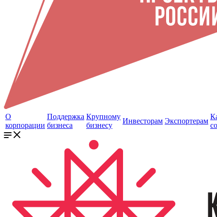
О
Поддержка
Крупному
К
Инвесторам
Экспортерам
корпорации
бизнеса
бизнесу
с