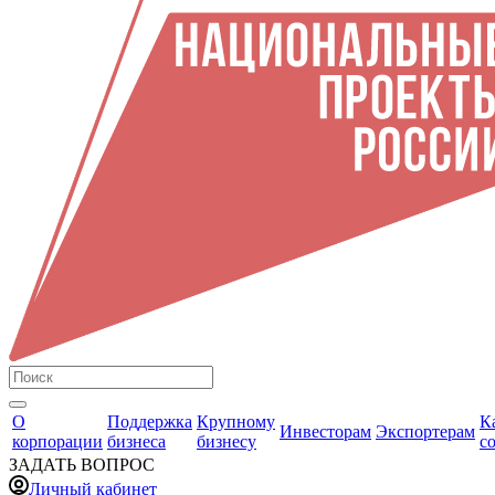
О
Поддержка
Крупному
К
Инвесторам
Экспортерам
корпорации
бизнеса
бизнесу
с
ЗАДАТЬ ВОПРОС
Личный кабинет