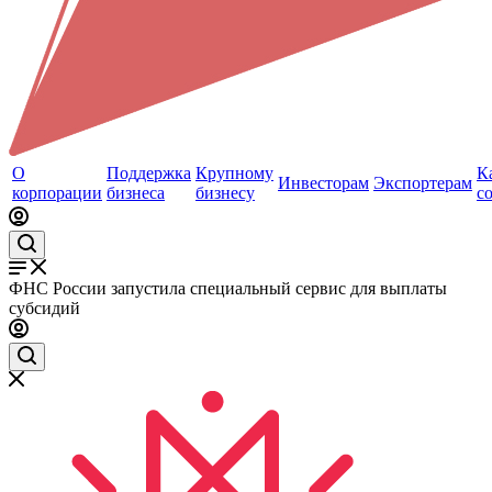
О
Поддержка
Крупному
К
Инвесторам
Экспортерам
корпорации
бизнеса
бизнесу
с
ФНС России запустила специальный сервис для выплаты
субсидий