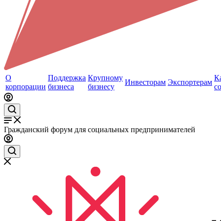
О
Поддержка
Крупному
К
Инвесторам
Экспортерам
корпорации
бизнеса
бизнесу
с
Гражданский форум для социальных предпринимателей