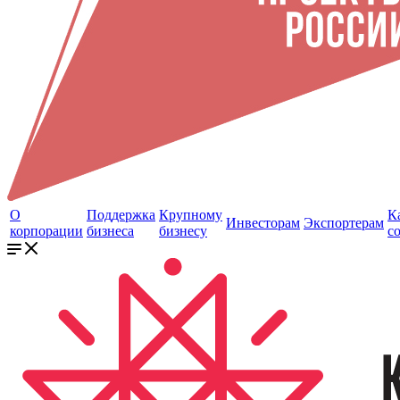
О
Поддержка
Крупному
К
Инвесторам
Экспортерам
корпорации
бизнеса
бизнесу
с