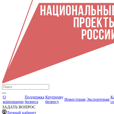
О
Поддержка
Крупному
К
Инвесторам
Экспортерам
корпорации
бизнеса
бизнесу
с
ЗАДАТЬ ВОПРОС
Личный кабинет