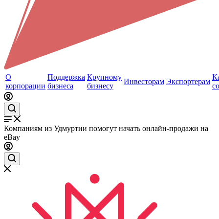
О
Поддержка
Крупному
К
Инвесторам
Экспортерам
корпорации
бизнеса
бизнесу
с
Компаниям из Удмуртии помогут начать онлайн-продажи на
eBay