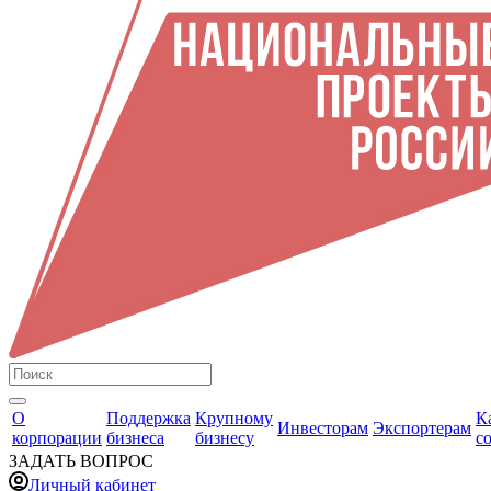
О
Поддержка
Крупному
К
Инвесторам
Экспортерам
корпорации
бизнеса
бизнесу
с
ЗАДАТЬ ВОПРОС
Личный кабинет