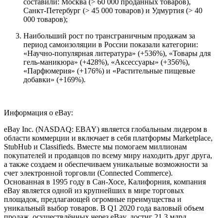
составили: Москва (> 60 000 проданных товаров),
Санкт-Петербург (> 45 000 товаров) и Удмуртия (> 40
000 товаров);
Наибольший рост по трансграничным продажам за
период самоизоляции в России показали категории:
«Научно-популярная литература» (+536%), «Товары для
гель-маникюра» (+428%), «Аксессуары» (+356%),
«Парфюмерия» (+176%) и «Растительные пищевые
добавки» (+169%).
Информация о eBay:
eBay Inc. (NASDAQ: EBAY) является глобальным лидером в
области коммерции и включает в себя платформы Marketplace,
StubHub и Classifieds. Вместе мы помогаем миллионам
покупателей и продавцов по всему миру находить друг друга,
а также создаем и обеспечиваем уникальные возможности за
счет электронной торговли (Connected Commerce).
Основанная в 1995 году в Сан-Хосе, Калифорния, компания
eBay является одной из крупнейших в мире торговых
площадок, предлагающей огромные преимущества и
уникальный выбор товаров. В Q1 2020 года валовый объем
продаж, осуществлённых через eBay, достиг 21,3 млрд