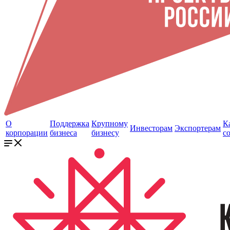
О
Поддержка
Крупному
К
Инвесторам
Экспортерам
корпорации
бизнеса
бизнесу
с