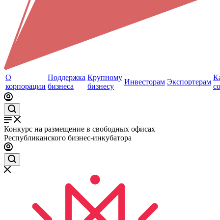
О
Поддержка
Крупному
К
Инвесторам
Экспортерам
корпорации
бизнеса
бизнесу
с
Конкурс на размещение в свободных офисах
Республиканского бизнес-инкубатора