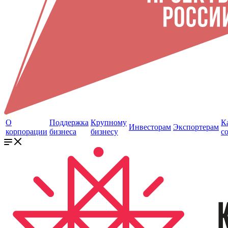
О
Поддержка
Крупному
К
Инвесторам
Экспортерам
корпорации
бизнеса
бизнесу
с