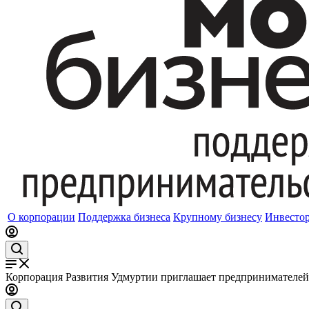
О корпорации
Поддержка бизнеса
Крупному бизнесу
Инвесто
Корпорация Развития Удмуртии приглашает предпринимателей 