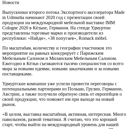
Новости
Выпускники второго потока Экспортного акселератора Made
in Udmurtia начинают 2020 год с презентации своей
продукции на международной мебельной выставке IMM
Cologne 2020 в Кёльне, Германия. На стенде Удмуртии
представлены торговые марки и производители из
республики: «Найди», «38 попугаев», Romack möbel.
По масштабам, количеству и географии участников это
мероприятие на равных конкурирует с Парижским
Мебельным Салоном и Миланским Мебельным Салоном.
Ежегодно в Кёльн съезжаются тысячи специалистов со всего
мира за новыми идеями, новыми заказчиками и за новыми
поставщиками.
Удмуртские компании уже успели провести переговоры с
потенциальными партнерами из Польши, Грузии, Германии,
Австрии, а также получили обратную связь от европейцев о
своей продукции, что поможет им при выходе на новый
рынок.
«В целом, выставка масштабная, активная, интересная. Много
павильонов, разной тематики. Я считаю, что это хороший
старт, чтобы выйти на международный уровень для нашей