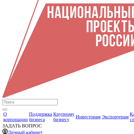
О
Поддержка
Крупному
К
Инвесторам
Экспортерам
корпорации
бизнеса
бизнесу
с
ЗАДАТЬ ВОПРОС
Личный кабинет