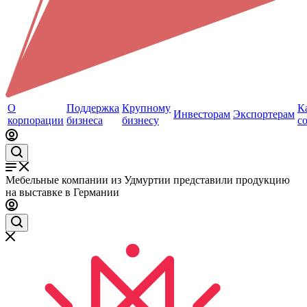
О
Поддержка
Крупному
К
Инвесторам
Экспортерам
корпорации
бизнеса
бизнесу
с
Мебельные компании из Удмуртии представили продукцию
на выставке в Германии