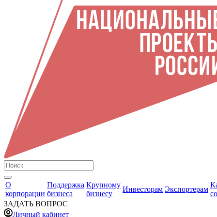
О
Поддержка
Крупному
К
Инвесторам
Экспортерам
корпорации
бизнеса
бизнесу
с
ЗАДАТЬ ВОПРОС
Личный кабинет