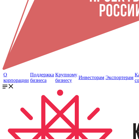
О
Поддержка
Крупному
К
Инвесторам
Экспортерам
корпорации
бизнеса
бизнесу
с