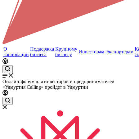
О
Поддержка
Крупному
К
Инвесторам
Экспортерам
корпорации
бизнеса
бизнесу
с
Онлайн-форум для инвесторов и предпринимателей
«Удмуртия Calling» пройдет в Удмуртии