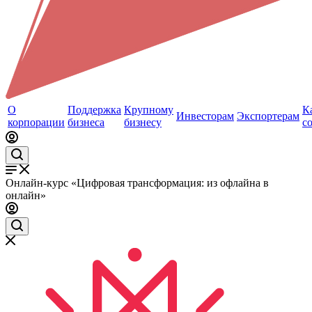
О
Поддержка
Крупному
К
Инвесторам
Экспортерам
корпорации
бизнеса
бизнесу
с
Онлайн-курс «Цифровая трансформация: из офлайна в
онлайн»