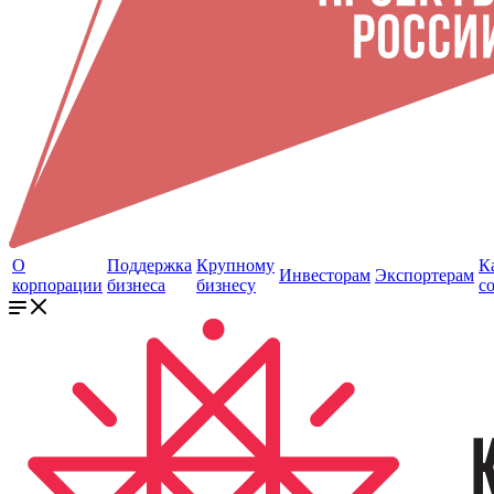
О
Поддержка
Крупному
К
Инвесторам
Экспортерам
корпорации
бизнеса
бизнесу
с