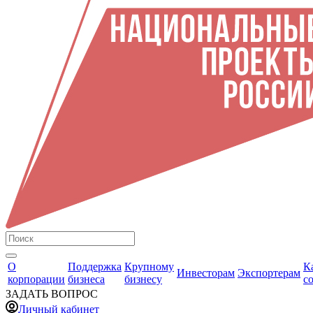
О
Поддержка
Крупному
К
Инвесторам
Экспортерам
корпорации
бизнеса
бизнесу
с
ЗАДАТЬ ВОПРОС
Личный кабинет