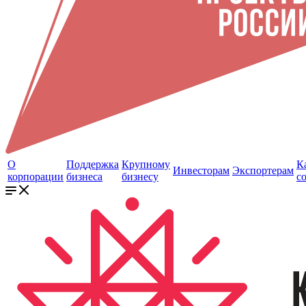
О
Поддержка
Крупному
К
Инвесторам
Экспортерам
корпорации
бизнеса
бизнесу
с