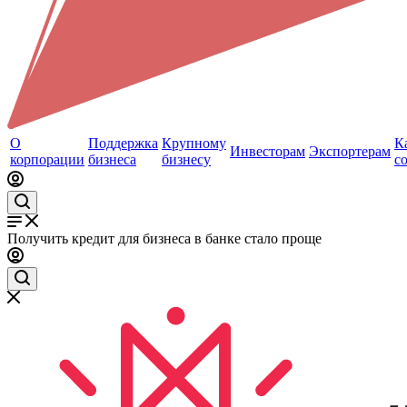
О
Поддержка
Крупному
К
Инвесторам
Экспортерам
корпорации
бизнеса
бизнесу
с
Получить кредит для бизнеса в банке стало проще