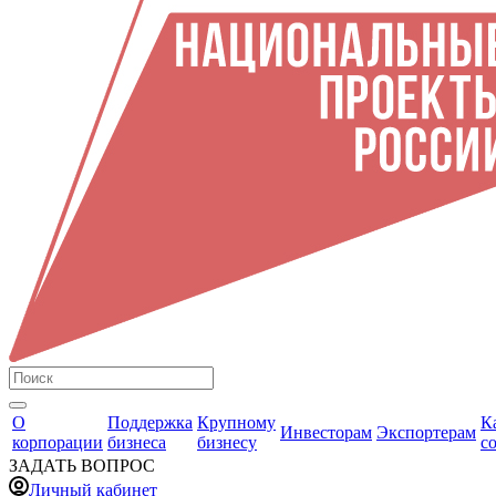
О
Поддержка
Крупному
К
Инвесторам
Экспортерам
корпорации
бизнеса
бизнесу
с
ЗАДАТЬ ВОПРОС
Личный кабинет