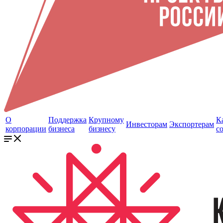
О
Поддержка
Крупному
К
Инвесторам
Экспортерам
корпорации
бизнеса
бизнесу
с