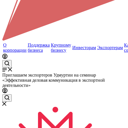
О
Поддержка
Крупному
К
Инвесторам
Экспортерам
корпорации
бизнеса
бизнесу
с
Приглашаем экспортеров Удмуртии на семинар
«Эффективная деловая коммуникация в экспортной
деятельности»