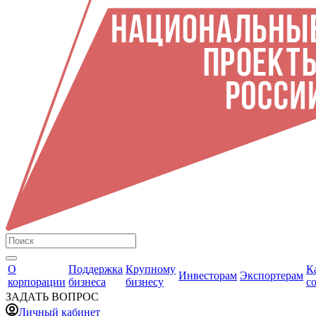
О
Поддержка
Крупному
К
Инвесторам
Экспортерам
корпорации
бизнеса
бизнесу
с
ЗАДАТЬ ВОПРОС
Личный кабинет