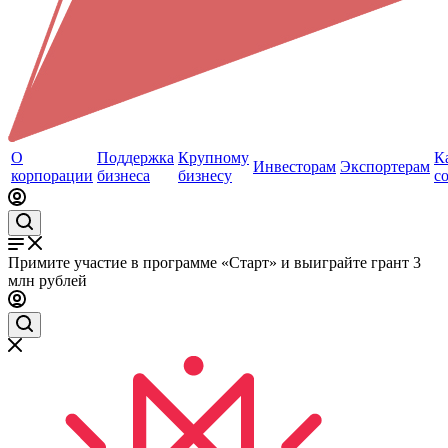
О
Поддержка
Крупному
К
Инвесторам
Экспортерам
корпорации
бизнеса
бизнесу
с
Примите участие в программе «Старт» и выиграйте грант 3
млн рублей