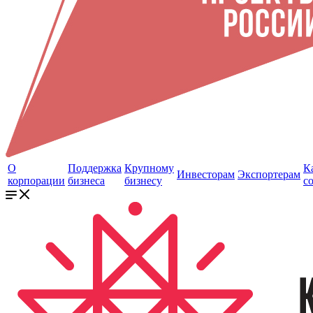
О
Поддержка
Крупному
К
Инвесторам
Экспортерам
корпорации
бизнеса
бизнесу
с