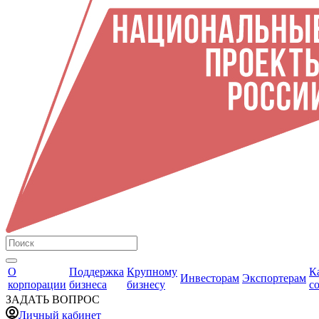
О
Поддержка
Крупному
К
Инвесторам
Экспортерам
корпорации
бизнеса
бизнесу
с
ЗАДАТЬ ВОПРОС
Личный кабинет