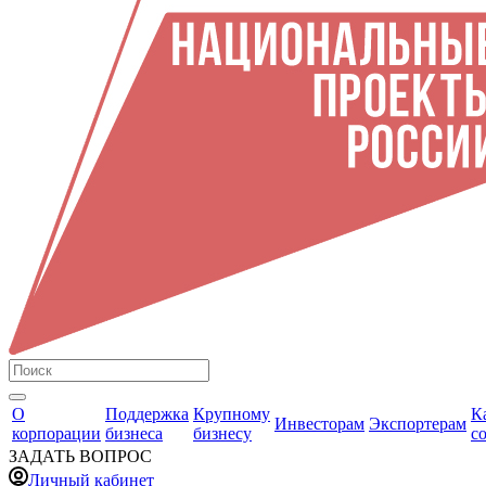
О
Поддержка
Крупному
К
Инвесторам
Экспортерам
корпорации
бизнеса
бизнесу
с
ЗАДАТЬ ВОПРОС
Личный кабинет