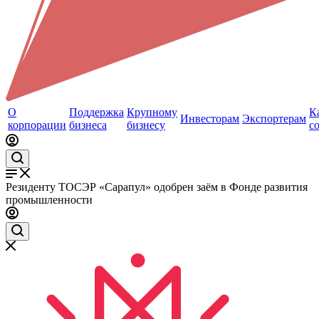
О
Поддержка
Крупному
К
Инвесторам
Экспортерам
корпорации
бизнеса
бизнесу
с
Резиденту ТОСЭР «Сарапул» одобрен заём в Фонде развития
промышленности