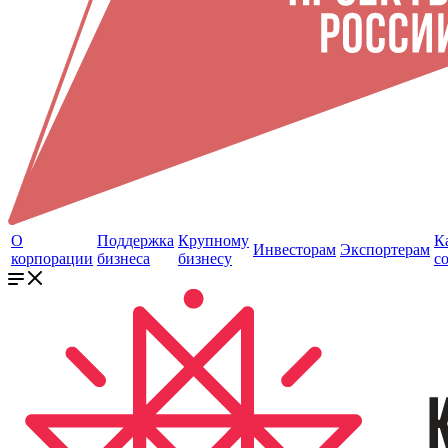
О
Поддержка
Крупному
К
Инвесторам
Экспортерам
корпорации
бизнеса
бизнесу
с