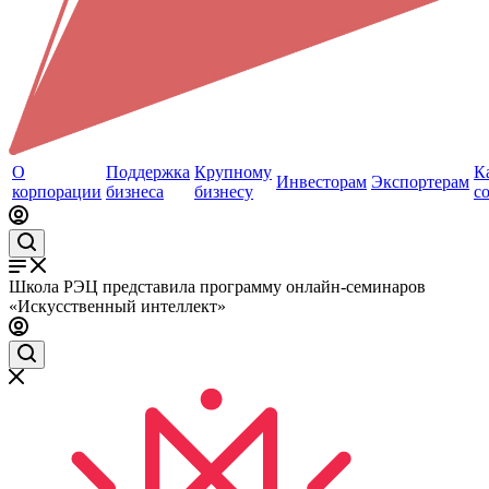
О
Поддержка
Крупному
К
Инвесторам
Экспортерам
корпорации
бизнеса
бизнесу
с
Школа РЭЦ представила программу онлайн-семинаров
«Искусственный интеллект»