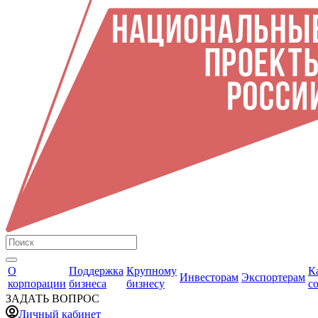
О
Поддержка
Крупному
К
Инвесторам
Экспортерам
корпорации
бизнеса
бизнесу
с
ЗАДАТЬ ВОПРОС
Личный кабинет