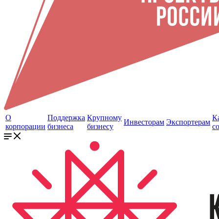
О
Поддержка
Крупному
К
Инвесторам
Экспортерам
корпорации
бизнеса
бизнесу
с