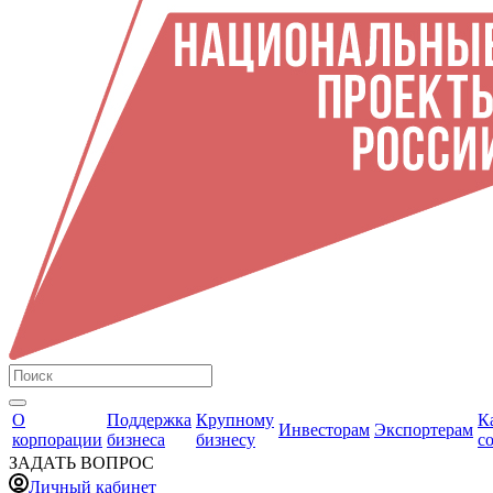
О
Поддержка
Крупному
К
Инвесторам
Экспортерам
корпорации
бизнеса
бизнесу
с
ЗАДАТЬ ВОПРОС
Личный кабинет