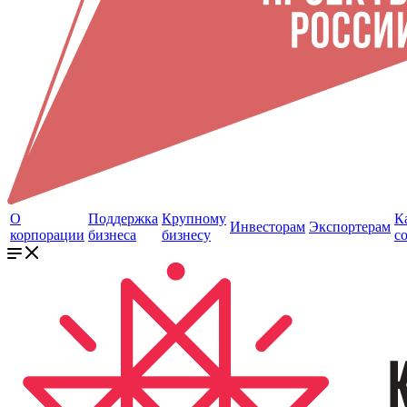
О
Поддержка
Крупному
К
Инвесторам
Экспортерам
корпорации
бизнеса
бизнесу
с