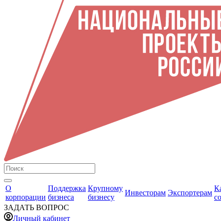
О
Поддержка
Крупному
К
Инвесторам
Экспортерам
корпорации
бизнеса
бизнесу
с
ЗАДАТЬ ВОПРОС
Личный кабинет