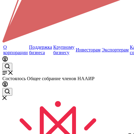
О
Поддержка
Крупному
К
Инвесторам
Экспортерам
корпорации
бизнеса
бизнесу
с
Состоялось Общее собрание членов НААИР