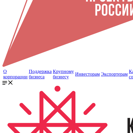
О
Поддержка
Крупному
К
Инвесторам
Экспортерам
корпорации
бизнеса
бизнесу
с