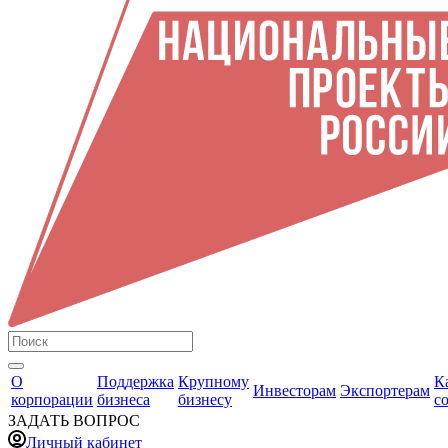
О
Поддержка
Крупному
К
Инвесторам
Экспортерам
корпорации
бизнеса
бизнесу
с
ЗАДАТЬ ВОПРОС
Личный кабинет