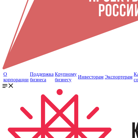
О
Поддержка
Крупному
К
Инвесторам
Экспортерам
корпорации
бизнеса
бизнесу
с