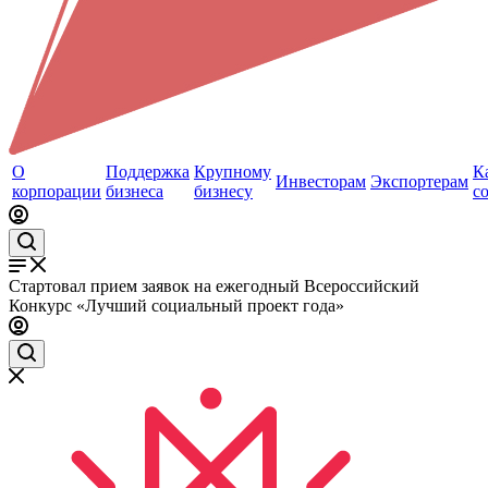
О
Поддержка
Крупному
К
Инвесторам
Экспортерам
корпорации
бизнеса
бизнесу
с
Стартовал прием заявок на ежегодный Всероссийский
Конкурс «Лучший социальный проект года»