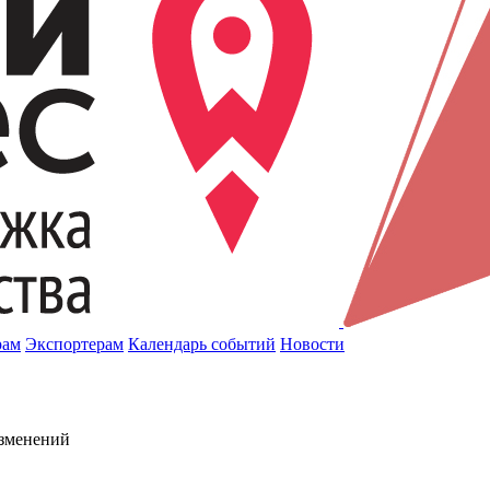
рам
Экспортерам
Календарь событий
Новости
изменений