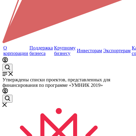
О
Поддержка
Крупному
К
Инвесторам
Экспортерам
корпорации
бизнеса
бизнесу
с
Утверждены списки проектов, представленных для
финансирования по программе «УМНИК 2019»