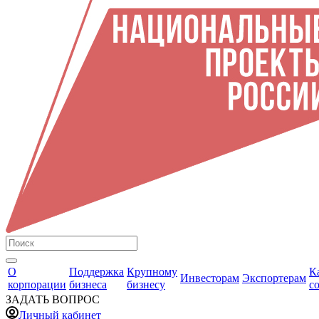
О
Поддержка
Крупному
К
Инвесторам
Экспортерам
корпорации
бизнеса
бизнесу
с
ЗАДАТЬ ВОПРОС
Личный кабинет