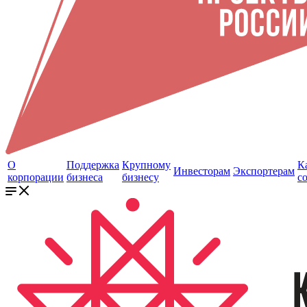
О
Поддержка
Крупному
К
Инвесторам
Экспортерам
корпорации
бизнеса
бизнесу
с