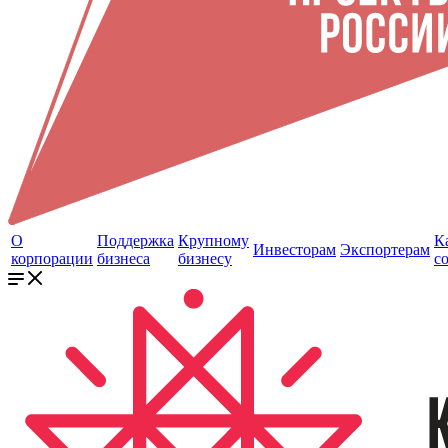
О
Поддержка
Крупному
К
Инвесторам
Экспортерам
корпорации
бизнеса
бизнесу
с