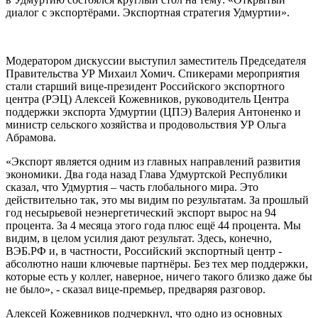
диалог с экспортёрами. Экспортная стратегия Удмуртии».
Модератором дискуссии выступил заместитель Председателя
Правительства УР Михаил Хомич. Спикерами мероприятия
стали старший вице-президент Российского экспортного
центра (РЭЦ) Алексей Кожевников, руководитель Центра
поддержки экспорта Удмуртии (ЦПЭ) Валерия Антоненко и
министр сельского хозяйства и продовольствия УР Ольга
Абрамова.
«Экспорт является одним из главных направлений развития
экономики. Два года назад Глава Удмуртской Республики
сказал, что Удмуртия – часть глобального мира. Это
действительно так, это мы видим по результатам. За прошлый
год несырьевой неэнергетический экспорт вырос на 94
процента. За 4 месяца этого года плюс ещё 44 процента. Мы
видим, в целом усилия дают результат. Здесь, конечно,
ВЭБ.РФ и, в частности, Российский экспортный центр -
абсолютно наши ключевые партнёры. Без тех мер поддержки,
которые есть у коллег, наверное, ничего такого близко даже бы
не было», - сказал вице-премьер, предваряя разговор.
Алексей Кожевников подчеркнул, что одно из основных