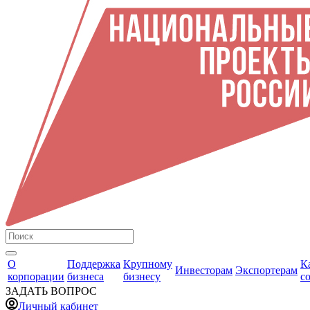
О
Поддержка
Крупному
К
Инвесторам
Экспортерам
корпорации
бизнеса
бизнесу
с
ЗАДАТЬ ВОПРОС
Личный кабинет