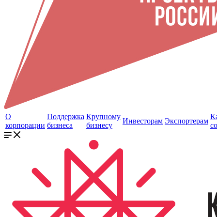
О
Поддержка
Крупному
К
Инвесторам
Экспортерам
корпорации
бизнеса
бизнесу
с