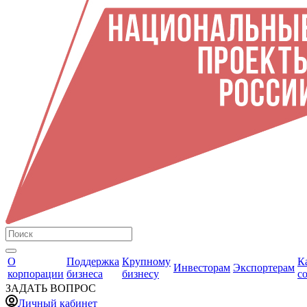
О
Поддержка
Крупному
К
Инвесторам
Экспортерам
корпорации
бизнеса
бизнесу
с
ЗАДАТЬ ВОПРОС
Личный кабинет