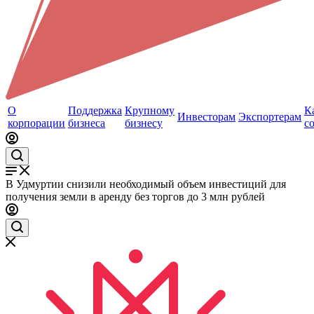
О
Поддержка
Крупному
К
Инвесторам
Экспортерам
корпорации
бизнеса
бизнесу
с
В Удмуртии снизили необходимый объем инвестиций для
получения земли в аренду без торгов до 3 млн рублей