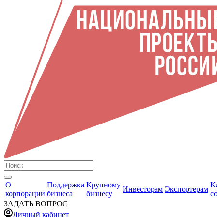
О
Поддержка
Крупному
К
Инвесторам
Экспортерам
корпорации
бизнеса
бизнесу
с
ЗАДАТЬ ВОПРОС
Личный кабинет