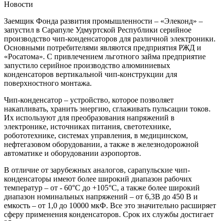
Новости
Заемщик Фонда развития промышленности – «Элеконд» –
запустил в Сарапуле Удмуртской Республики серийное
производство чип-конденсаторов для различной электроники.
Основными потребителями являются предприятия РЖД и
«Росатома». С привлечением льготного займа предприятие
запустило серийное производство алюминиевых
конденсаторов вертикальной чип-конструкции для
поверхностного монтажа.
Чип-конденсатор – устройство, которое позволяет
накапливать, хранить энергию, сглаживать пульсации токов.
Их используют для преобразования напряжений в
электронике, источниках питания, светотехнике,
робототехнике, системах управления, в медицинском,
нефтегазовом оборудовании, а также в железнодорожной
автоматике и оборудовании аэропортов.
В отличие от зарубежных аналогов, сарапульские чип-
конденсаторы имеют более широкий диапазон рабочих
температур – от - 60°С до +105°С, а также более широкий
диапазон номинальных напряжений – от 6,3В до 450 В и
емкость – от 1,0 до 10000 мкФ. Все это значительно расширяет
сферу применения конденсаторов. Срок их службы достигает