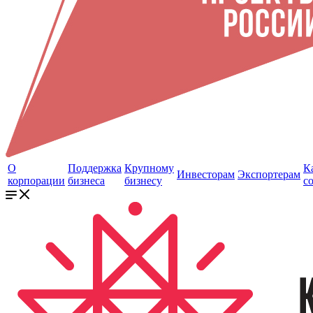
О
Поддержка
Крупному
К
Инвесторам
Экспортерам
корпорации
бизнеса
бизнесу
с