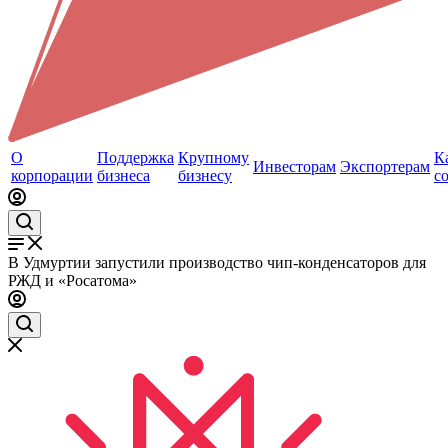
О
Поддержка
Крупному
К
Инвесторам
Экспортерам
корпорации
бизнеса
бизнесу
с
В Удмуртии запустили производство чип-конденсаторов для
РЖД и «Росатома»