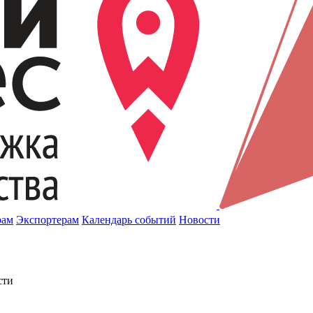
рам
Экспортерам
Календарь событий
Новости
сти