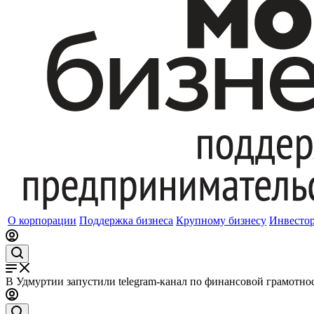
О корпорации
Поддержка бизнеса
Крупному бизнесу
Инвесто
В Удмуртии запустили telegram-канал по финансовой грамотно