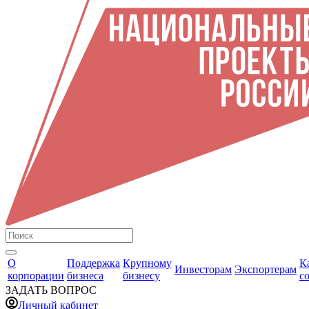
О
Поддержка
Крупному
К
Инвесторам
Экспортерам
корпорации
бизнеса
бизнесу
с
ЗАДАТЬ ВОПРОС
Личный кабинет