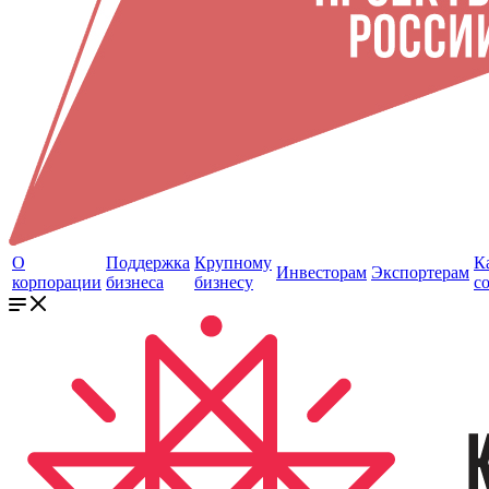
О
Поддержка
Крупному
К
Инвесторам
Экспортерам
корпорации
бизнеса
бизнесу
с