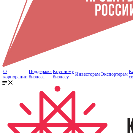
О
Поддержка
Крупному
К
Инвесторам
Экспортерам
корпорации
бизнеса
бизнесу
с