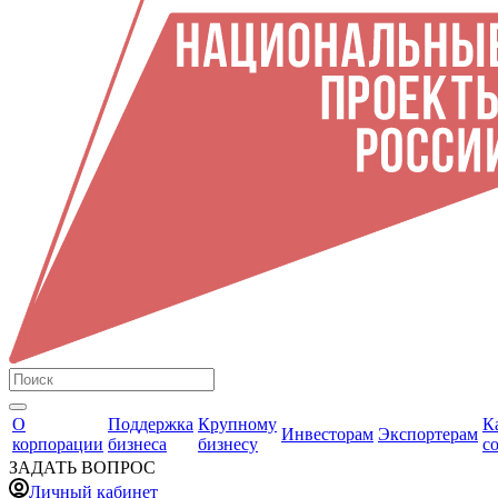
О
Поддержка
Крупному
К
Инвесторам
Экспортерам
корпорации
бизнеса
бизнесу
с
ЗАДАТЬ ВОПРОС
Личный кабинет