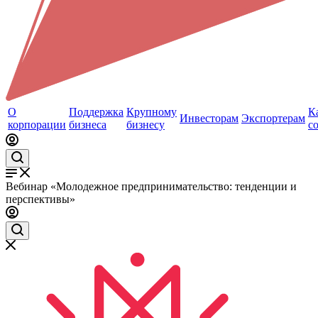
О
Поддержка
Крупному
К
Инвесторам
Экспортерам
корпорации
бизнеса
бизнесу
с
Вебинар «Молодежное предпринимательство: тенденции и
перспективы»