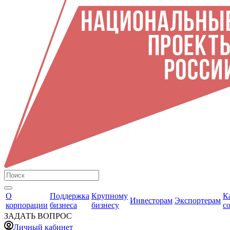
О
Поддержка
Крупному
К
Инвесторам
Экспортерам
корпорации
бизнеса
бизнесу
с
ЗАДАТЬ ВОПРОС
Личный кабинет