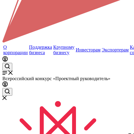
О
Поддержка
Крупному
К
Инвесторам
Экспортерам
корпорации
бизнеса
бизнесу
с
Всероссийский конкурс «Проектный руководитель»