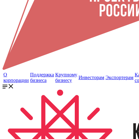
О
Поддержка
Крупному
К
Инвесторам
Экспортерам
корпорации
бизнеса
бизнесу
с