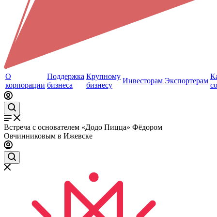
О
Поддержка
Крупному
К
Инвесторам
Экспортерам
корпорации
бизнеса
бизнесу
с
Встреча с основателем «Додо Пицца» Фёдором
Овчинниковым в Ижевске