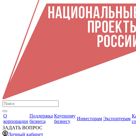
О
Поддержка
Крупному
К
Инвесторам
Экспортерам
корпорации
бизнеса
бизнесу
с
ЗАДАТЬ ВОПРОС
Личный кабинет