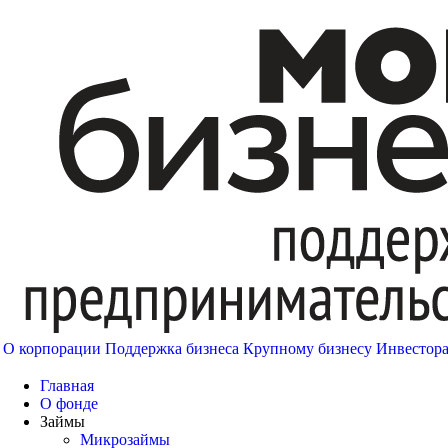
О корпорации
Поддержка бизнеса
Крупному бизнесу
Инвестор
Главная
О фонде
Займы
Микрозаймы