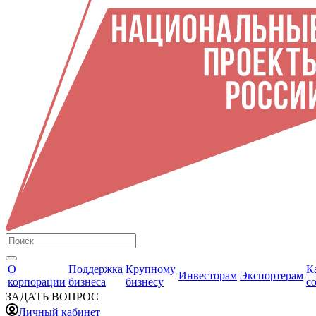
О
Поддержка
Крупному
К
Инвесторам
Экспортерам
корпорации
бизнеса
бизнесу
с
ЗАДАТЬ ВОПРОС
Личный кабинет