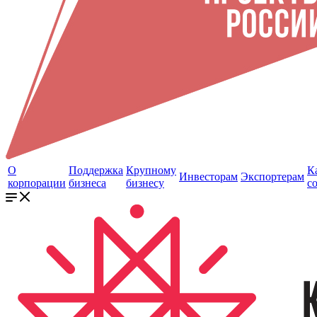
О
Поддержка
Крупному
К
Инвесторам
Экспортерам
корпорации
бизнеса
бизнесу
с