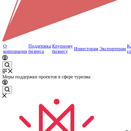
О
Поддержка
Крупному
К
Инвесторам
Экспортерам
корпорации
бизнеса
бизнесу
с
Меры поддержки проектов в сфере туризма